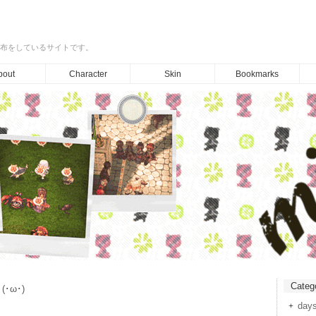
布をしているサイトです。
bout
Character
Skin
Bookmarks
Categ
･ω･)
day