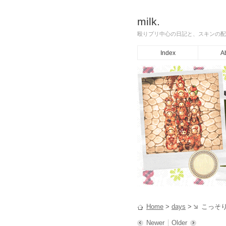
milk.
殴りプリ中心の日記と、スキンの配
Index
A
Home
>
days
>
こっそり(
Newer
Older