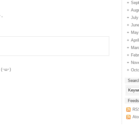
Sep
Aug
～。
July
Jun
May
Apri
Mar
Febr
Nov
･ω･)
Octo
Searc
Feeds
RS
Ato