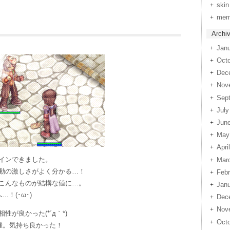
skin
me
Archi
Janu
Octo
Dec
Nov
Sep
July
Jun
May
Apri
インできました。
Mar
動の激しさがよく分かる…！
Febr
こんなものが結構な値に…。
Janu
！(･ω･)
Dec
Nov
が良かった(*´д｀*)
Octo
開催。気持ち良かった！