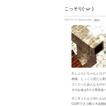
こっそり(･ω･)
2007.02.21 Wednesday
days
久しぶりにちゃんとログ
相場、じっくり見たら変
ゴミだったあんなものや
そのお金は5スロ用資金へ…
モンキュたんとゆたんは相性
GD3Fでタコ殴り大会