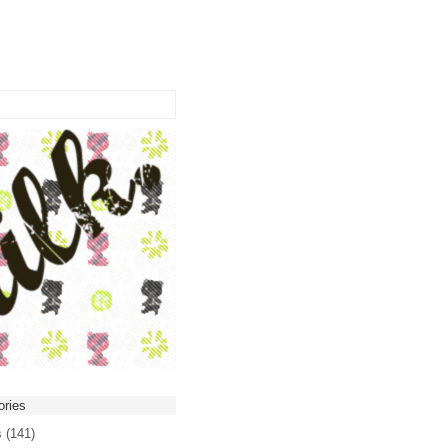
ories
s
(141)